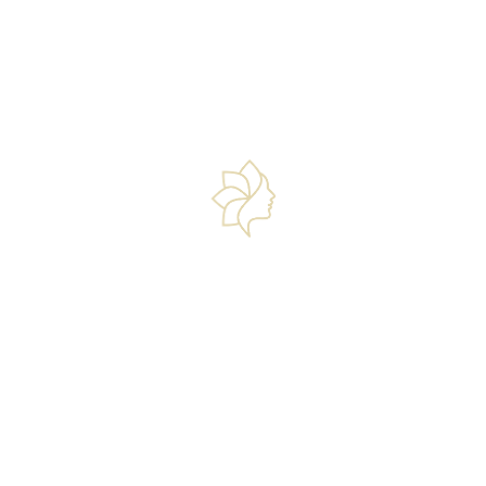
LIỆU TRÌNH TRỊ HÓI VIP
20,000,000₫